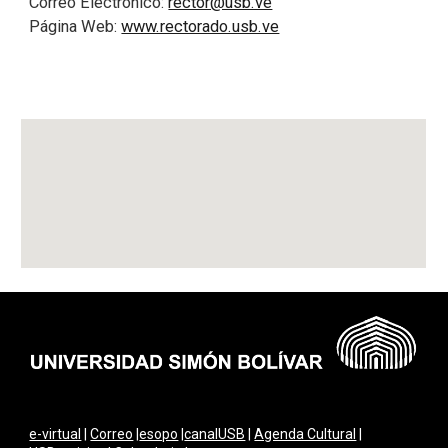
Correo Electrónico:
rector@usb.ve
Página Web:
www.rectorado.usb.ve
e-virtual
|
Correo
|
esopo
|
canalUSB
|
Agenda Cultural
|